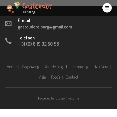
E-mail
gastouderelburg@gmail.com
Telefoon
+ 31 (0) 6 19 92 50 58
Home
Dagopvang
Voordelen gastouderopvang
Over Vera
Visie
Foto’s
Contact
Powered by
Studio Awesome