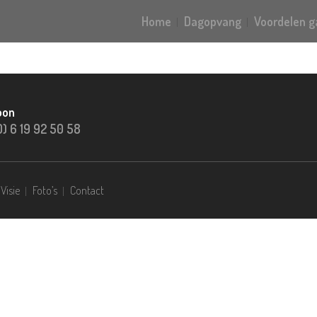
Home
Dagopvang
Voordelen 
oon
0) 6 19 92 50 58
Visie
Foto’s
Contact