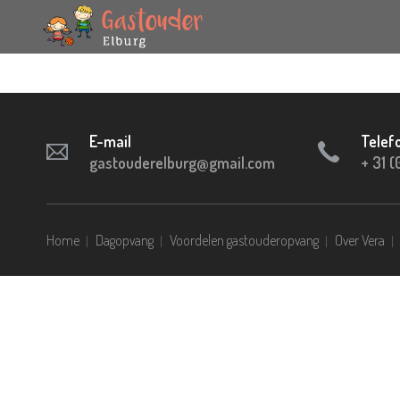
E-mail
Telef
gastouderelburg@gmail.com
+ 31 (
Home
Dagopvang
Voordelen gastouderopvang
Over Vera