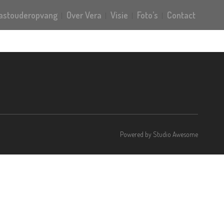
gastouderopvang
Over Vera
Visie
Foto’s
Contact
Powered by
Studio Awesome