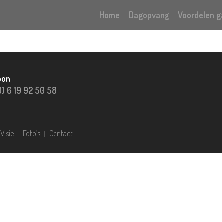
Home
Dagopvang
Voordelen 
oon
0) 6 19 92 50 58
Visie
Foto’s
Contact