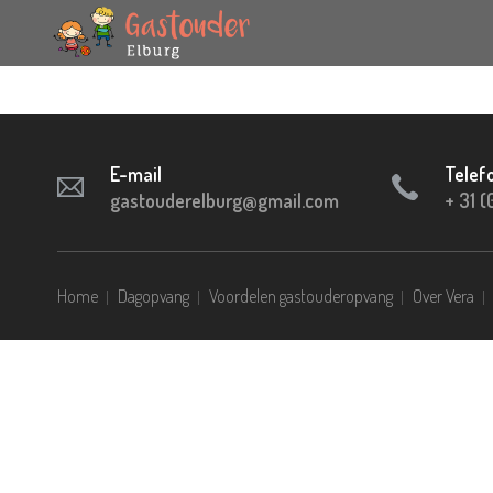
E-mail
Telef
gastouderelburg@gmail.com
+ 31 (
Home
Dagopvang
Voordelen gastouderopvang
Over Vera