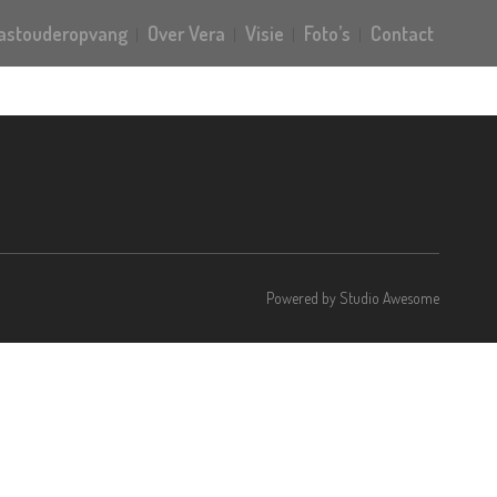
gastouderopvang
Over Vera
Visie
Foto’s
Contact
Powered by
Studio Awesome